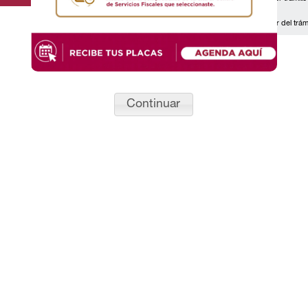
contrario, no se realizará el mismo.
La cita debe quedar registrada a nombre del contribuyente, titular del trám
Continuar