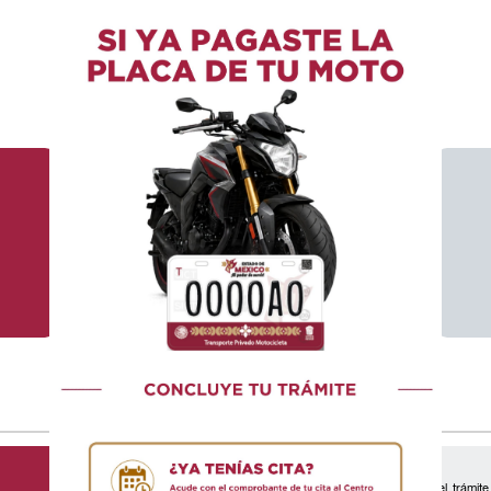
Estimado Contribuyente:
El trámite seleccionado al generar su cita, debe coincidir con el trámite 