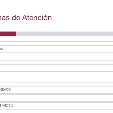
inas de Atención
nes
 MÉXICO
E MÉXICO