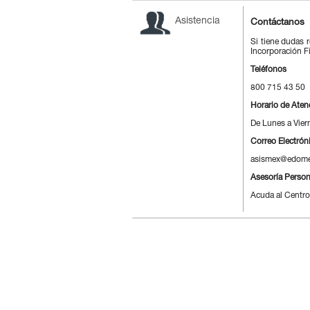
Asistencia
Contáctanos
Si tiene dudas 
Incorporación Fi
Teléfonos
800 715 43 50
Horario de Aten
De Lunes a Vier
Correo Electrón
asismex@edome
Asesoría Person
Acuda al Centro 