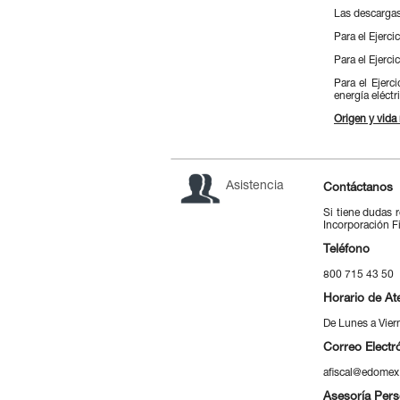
Las descargas
Para el Ejerci
Para el Ejerci
Para el Ejer
energía eléctr
Origen y vida
Asistencia
Contáctanos
Si tiene dudas 
Incorporación Fi
Teléfono
800 715 43 50
Horario de At
De Lunes a Vier
Correo Electr
afiscal@edomex
Asesoría Pers