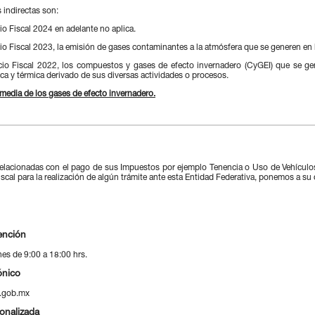
 indirectas son:
cio Fiscal 2024 en adelante no aplica.
cio Fiscal 2023, la emisión de gases contaminantes a la atmósfera que se generen en l
cicio Fiscal 2022, los compuestos y gases de efecto invernadero (CyGEI) que se
ica y térmica derivado de sus diversas actividades o procesos.
 media de los gases de efecto invernadero.
relacionadas con el pago de sus Impuestos por ejemplo Tenencia o Uso de Vehícul
scal para la realización de algún trámite ante esta Entidad Federativa, ponemos a su
ención
nes de 9:00 a 18:00 hrs.
ónico
.gob.mx
onalizada