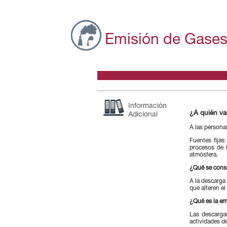
NUEVOS IMPUESTOS
Emisión de Gases
Información
¿A quién va
Adicional
A las personas
Fuentes fijas
procesos de t
atmósfera.
¿Qué se cons
A la descarga 
que alteren el
¿Qué es la em
Las descarga
actividades de