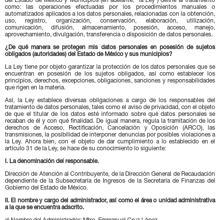
del Estado de México y Municipios (en adelante, “la Ley”) define al tratamiento
como: las operaciones efectuadas por los procedimientos manuales o
automatizados aplicados a los datos personales, relacionadas con la obtención,
uso, registro, organización, conservación, elaboración, utilización,
comunicación, difusión, almacenamiento, posesión, acceso, manejo,
aprovechamiento, divulgación, transferencia o disposición de datos personales.
¿De qué manera se protegen mis datos personales en posesión de sujetos
obligados (autoridades) del Estado de México y sus municipios?
La Ley tiene por objeto garantizar la protección de los datos personales que se
encuentran en posesión de los sujetos obligados, así como establecer los
principios, derechos, excepciones, obligaciones, sanciones y responsabilidades
que rigen en la materia.
Así, la Ley establece diversas obligaciones a cargo de los responsables del
tratamiento de datos personales, tales como el aviso de privacidad, con el objeto
de que el titular de los datos esté informado sobre qué datos personales se
recaban de él y con qué finalidad. De igual manera, regula la tramitación de los
derechos de Acceso, Rectificación, Cancelación y Oposición (ARCO), las
transmisiones, la posibilidad de interponer denuncias por posibles violaciones a
la Ley. Ahora bien, con el objeto de dar cumplimiento a lo establecido en el
artículo 31 de la Ley, se hace de su conocimiento lo siguiente:
I. La denominación del responsable.
Dirección de Atención al Contribuyente, de la Dirección General de Recaudación
dependiente de la Subsecretaría de Ingresos de la Secretaría de Finanzas del
Gobierno del Estado de México.
II. El nombre y cargo del administrador, así como el área o unidad administrativa
a la que se encuentra adscrito.