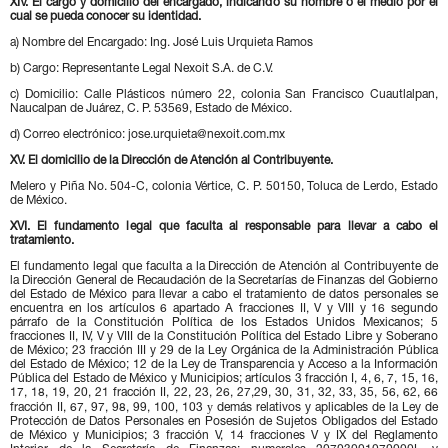
XIV. El cargo y domicilio del encargado, indicando su nombre o el medio por el
cual se pueda conocer su identidad.
a) Nombre del Encargado: Ing. José Luis Urquieta Ramos
b) Cargo: Representante Legal Nexoit S.A. de C.V.
c) Domicilio: Calle Plásticos número 22, colonia San Francisco Cuautlalpan,
Naucalpan de Juárez, C. P. 53569, Estado de México.
d) Correo electrónico: jose.urquieta@nexoit.com.mx
XV. El domicilio de la Dirección de Atención al Contribuyente.
Melero y Piña No. 504-C, colonia Vértice, C. P. 50150, Toluca de Lerdo, Estado
de México.
XVI. El fundamento legal que faculta al responsable para llevar a cabo el
tratamiento.
El fundamento legal que faculta a la Dirección de Atención al Contribuyente de
la Dirección General de Recaudación de la Secretarías de Finanzas del Gobierno
del Estado de México para llevar a cabo el tratamiento de datos personales se
encuentra en los artículos 6 apartado A fracciones II, V y VIII y 16 segundo
párrafo de la Constitución Política de los Estados Unidos Mexicanos; 5
fracciones II, IV, V y VIII de la Constitución Política del Estado Libre y Soberano
de México; 23 fracción III y 29 de la Ley Orgánica de la Administración Pública
del Estado de México; 12 de la Ley de Transparencia y Acceso a la Información
Pública del Estado de México y Municipios; artículos 3 fracción I, 4, 6, 7, 15, 16,
17, 18, 19, 20, 21 fracción II, 22, 23, 26, 27,29, 30, 31, 32, 33, 35, 56, 62, 66
fracción II, 67, 97, 98, 99, 100, 103 у demás relativos y aplicables de la Ley de
Protección de Datos Personales en Posesión de Sujetos Obligados del Estado
de México y Municipios; 3 fracción V, 14 fracciones V y IX del Reglamento