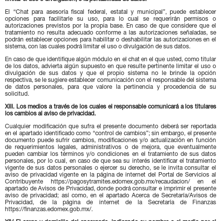
El “Chat para asesoría fiscal federal, estatal y municipal”, puede establecer
opciones para facilitarle su uso, para lo cual se requerirán permisos o
autorizaciones previstos por la propia base. En caso de que considere que el
tratamiento no resulta adecuado conforme a las autorizaciones señaladas, se
podrán establecer opciones para habilitar o deshabilitar las autorizaciones en el
sistema, con las cuales podrá limitar el uso o divulgación de sus datos.
En caso de que identifique algún módulo en el chat en el que usted, como titular
de los datos, advierta algún supuesto en que resulte pertinente limitar el uso o
divulgación de sus datos y que el propio sistema no le brinde la opción
respectiva, se le sugiere establecer comunicación con el responsable del sistema
de datos personales, para que valore la pertinencia y procedencia de su
solicitud.
XIII. Los medios a través de los cuales el responsable comunicará a los titulares
los cambios al aviso de privacidad.
Cualquier modificación que sufra el presente documento deberá ser reportada
en el apartado identificado como “control de cambios”; sin embargo, el presente
documento puede sufrir cambios, modificaciones y/o actualización en función
de requerimientos legales, administrativos o de mejora, que eventualmente
pueden cambiar los términos y/o condiciones en el tratamiento de sus datos
personales, por lo cual, en caso de que sea su interés identificar el tratamiento
vigente de sus datos personales o ejercer su derecho, se le invita consultar el
aviso de privacidad vigente en la página de internet del Portal de Servicios al
Contribuyente https://pagosytramites.edomex.gob.mx/recaudacion/ en el
apartado de Avisos de Privacidad, donde podrá consultar e imprimir el presente
aviso de privacidad; así como, en el apartado Acerca de Secretaría/Avisos de
Privacidad, de la página de internet de la Secretaría de Finanzas
https://finanzas.edomex.gob.mx/.