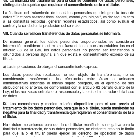
VII. La finalidad del tratamiento para la cual se obtienen los datos personales,
distinguiendo aquéllas que requieran el consentimiento de la o el titular.
La finalidad del tratamiento de los datos personales que integran la base de
datos “Chat para asesoría fiscal, federal, estatal y municipal”, es dar seguimiento
a las consultas recibidas, generar reportes estadísticos, así como evaluar el
control y la calidad en la prestación del servicio.
VIII. Cuando se realicen transferencias de datos personales se informará.
De manera general, los datos personales proporcionados se consideran
información confidencial; así mismo, fuera de los supuestos establecidos en el
artículo 66 de la Ley, los datos personales no podrán ser transferidos o
difundidos a persona alguna, sin que exista el consentimiento expreso de su
titular.
a) Las implicaciones de otorgar el consentimiento expreso.
Los datos personales recabados no son objeto de transferencias; no se
considerarán transferencias las efectuadas entre áreas o unidades
administrativas adscritas al mismo sujeto obligado, en el ejercicio de sus
atribuciones; lo anterior, de conformidad con el artículo 62 párrafo cuarto de la
Ley; ni las realizadas entre la o el responsable y la o el administrador de la base
de datos.
IX. Los mecanismos y medios estarán disponibles para el uso previo al
tratamiento de los datos personales, para que la o el titular, pueda manifestar su
negativa para la finalidad y transferencia que requieran el consentimiento de la o
el titular.
No existen mecanismos para que la o el titular manifieste su negativa para la
finalidad y transferencia, de sus datos personales, no obstante, esto no lo limita
para que la o el titular pueda ejercer su derecho de oposición de datos