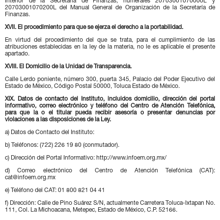
Interior de la Secretaría de Finanzas; numerales 20703001070000L y
20703001070200L del Manual General de Organización de la Secretaría de
Finanzas.
XVII. El procedimiento para que se ejerza el derecho a la portabilidad.
En virtud del procedimiento del que se trata, para el cumplimiento de las
atribuciones establecidas en la ley de la materia, no le es aplicable el presente
apartado.
XVIII. El Domicilio de la Unidad de Transparencia.
Calle Lerdo poniente, número 300, puerta 345, Palacio del Poder Ejecutivo del
Estado de México, Código Postal 50000, Toluca Estado de México.
XIX. Datos de contacto del Instituto, incluidos domicilio, dirección del portal
informativo, correo electrónico y teléfono del Centro de Atención Telefónica,
para que la o el titular pueda recibir asesoría o presentar denuncias por
violaciones a las disposiciones de la Ley.
a) Datos de Contacto del Instituto:
b) Teléfonos: (722) 226 19 80 (conmutador).
c) Dirección del Portal Informativo: http://www.infoem.org.mx/
d) Correo electrónico del Centro de Atención Telefónica (CAT):
cat@infoem.org.mx
e) Teléfono del CAT: 01 800 821 04 41
f) Dirección: Calle de Pino Suárez S/N, actualmente Carretera Toluca-Ixtapan No.
111, Col. La Michoacana, Metepec, Estado de México, C.P. 52166.