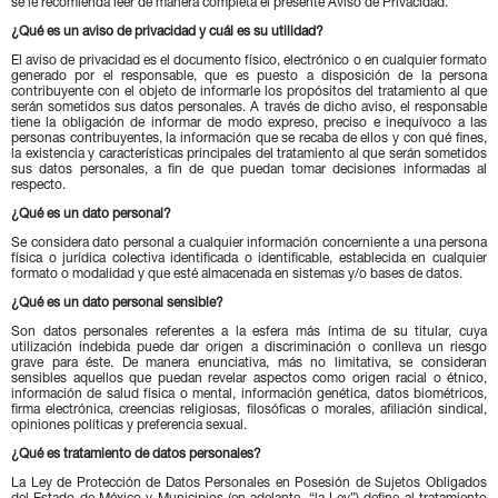
se le recomienda leer de manera completa el presente Aviso de Privacidad.
¿Qué es un aviso de privacidad y cuál es su utilidad?
El aviso de privacidad es el documento físico, electrónico o en cualquier formato
generado por el responsable, que es puesto a disposición de la persona
contribuyente con el objeto de informarle los propósitos del tratamiento al que
serán sometidos sus datos personales. A través de dicho aviso, el responsable
tiene la obligación de informar de modo expreso, preciso e inequívoco a las
personas contribuyentes, la información que se recaba de ellos y con qué fines,
la existencia y características principales del tratamiento al que serán sometidos
sus datos personales, a fin de que puedan tomar decisiones informadas al
respecto.
¿Qué es un dato personal?
Se considera dato personal a cualquier información concerniente a una persona
física o jurídica colectiva identificada o identificable, establecida en cualquier
formato o modalidad y que esté almacenada en sistemas y/o bases de datos.
¿Qué es un dato personal sensible?
Son datos personales referentes a la esfera más íntima de su titular, cuya
utilización indebida puede dar origen a discriminación o conlleva un riesgo
grave para éste. De manera enunciativa, más no limitativa, se consideran
sensibles aquellos que puedan revelar aspectos como origen racial o étnico,
información de salud física o mental, información genética, datos biométricos,
firma electrónica, creencias religiosas, filosóficas o morales, afiliación sindical,
opiniones políticas y preferencia sexual.
¿Qué es tratamiento de datos personales?
La Ley de Protección de Datos Personales en Posesión de Sujetos Obligados