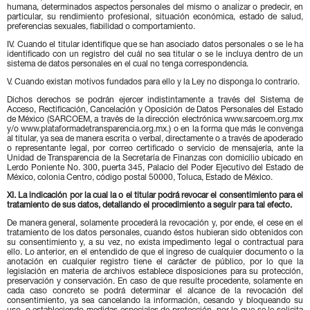
humana, determinados aspectos personales del mismo o analizar o predecir, en
particular, su rendimiento profesional, situación económica, estado de salud,
preferencias sexuales, fiabilidad o comportamiento.
IV. Cuando el titular identifique que se han asociado datos personales o se le ha
identificado con un registro del cuál no sea titular o se le incluya dentro de un
sistema de datos personales en el cual no tenga correspondencia.
V. Cuando existan motivos fundados para ello y la Ley no disponga lo contrario.
Dichos derechos se podrán ejercer indistintamente a través del Sistema de
Acceso, Rectificación, Cancelación y Oposición de Datos Personales del Estado
de México (SARCOEM, a través de la dirección electrónica www.sarcoem.org.mx
y/o www.plataformadetransparencia.org.mx.) o en la forma que más le convenga
al titular, ya sea de manera escrita o verbal, directamente o a través de apoderado
o representante legal, por correo certificado o servicio de mensajería, ante la
Unidad de Transparencia de la Secretaría de Finanzas con domicilio ubicado en
Lerdo Poniente No. 300, puerta 345, Palacio del Poder Ejecutivo del Estado de
México, colonia Centro, código postal 50000, Toluca, Estado de México.
XI. La indicación por la cual la o el titular podrá revocar el consentimiento para el
tratamiento de sus datos, detallando el procedimiento a seguir para tal efecto.
De manera general, solamente procederá la revocación y, por ende, el cese en el
tratamiento de los datos personales, cuando éstos hubieran sido obtenidos con
su consentimiento y, a su vez, no exista impedimento legal o contractual para
ello. Lo anterior, en el entendido de que el ingreso de cualquier documento o la
anotación en cualquier registro tiene el carácter de público, por lo que la
legislación en materia de archivos establece disposiciones para su protección,
preservación y conservación. En caso de que resulte procedente, solamente en
cada caso concreto se podrá determinar el alcance de la revocación del
consentimiento, ya sea cancelando la información, cesando y bloqueando su