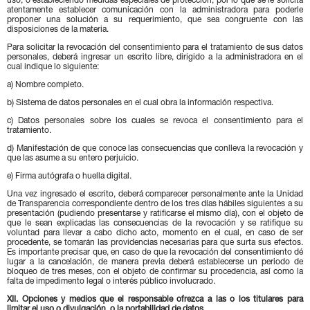
uso, o estableciendo medidas especiales de protección, por lo que se le solicita
atentamente establecer comunicación con la administradora para poderle
proponer una solución a su requerimiento, que sea congruente con las
disposiciones de la materia.
Para solicitar la revocación del consentimiento para el tratamiento de sus datos
personales, deberá ingresar un escrito libre, dirigido a la administradora en el
cual indique lo siguiente:
a) Nombre completo.
b) Sistema de datos personales en el cual obra la información respectiva.
c) Datos personales sobre los cuales se revoca el consentimiento para el
tratamiento.
d) Manifestación de que conoce las consecuencias que conlleva la revocación y
que las asume a su entero perjuicio.
e) Firma autógrafa o huella digital.
Una vez ingresado el escrito, deberá comparecer personalmente ante la Unidad
de Transparencia correspondiente dentro de los tres días hábiles siguientes a su
presentación (pudiendo presentarse y ratificarse el mismo día), con el objeto de
que le sean explicadas las consecuencias de la revocación y se ratifique su
voluntad para llevar a cabo dicho acto, momento en el cual, en caso de ser
procedente, se tomarán las providencias necesarias para que surta sus efectos.
Es importante precisar que, en caso de que la revocación del consentimiento dé
lugar a la cancelación, de manera previa deberá establecerse un periodo de
bloqueo de tres meses, con el objeto de confirmar su procedencia, así como la
falta de impedimento legal o interés público involucrado.
XII. Opciones y medios que el responsable ofrezca a las o los titulares para
limitar el uso o divulgación, o la portabilidad de datos.