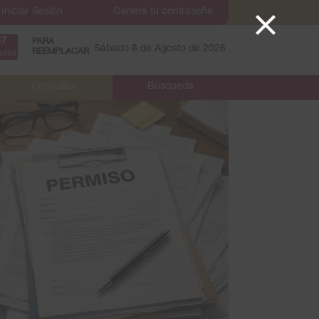
47
PARA
Sábado 8 de Agosto de 2026
.
REEMPLACAR
utos
Consultas
Búsqueda