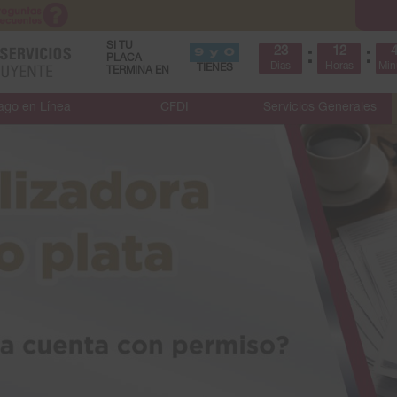
SI TU
23
12
:
:
PLACA
Dias
Horas
Min
TIENES
TERMINA EN
ago en Línea
CFDI
Servicios Generales